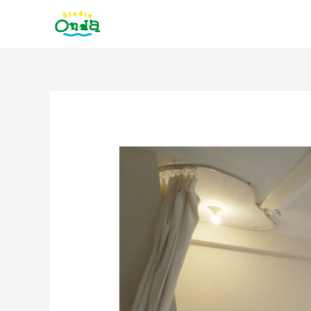
内
容
を
ス
キ
ッ
投
プ
稿
ナ
ビ
ゲ
ー
シ
ョ
ン