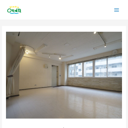
内
Main
容
を
Men
ス
投
キ
稿
ッ
ナ
プ
ビ
ゲ
ー
シ
ョ
ン