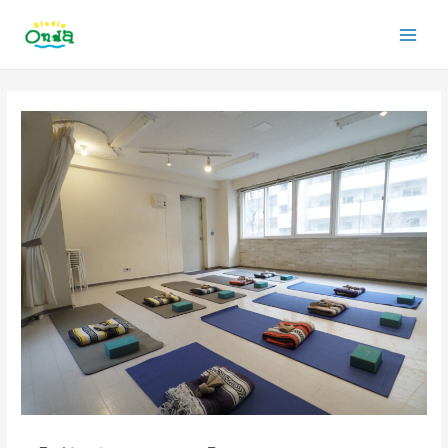
内
Main
容
を
Men
ス
投
キ
稿
ッ
ナ
プ
ビ
ゲ
ー
シ
ョ
ン