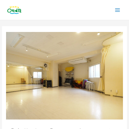
内
Main
容
を
Men
ス
投
キ
稿
ッ
ナ
プ
ビ
ゲ
ー
シ
ョ
ン