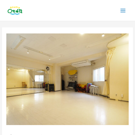
内
Main
容
を
Men
ス
投
キ
稿
ッ
ナ
プ
ビ
ゲ
ー
シ
ョ
ン