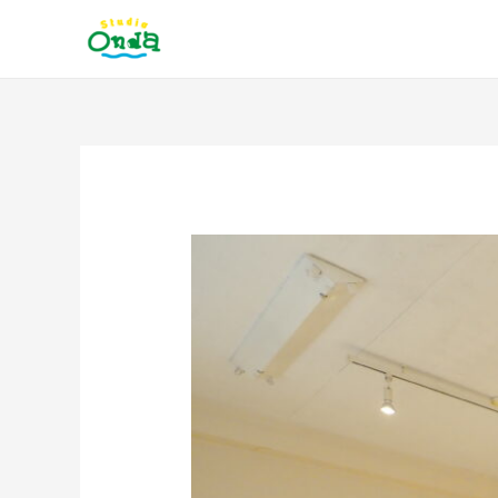
内
容
を
ス
キ
ッ
投
プ
稿
ナ
ビ
ゲ
ー
シ
ョ
ン