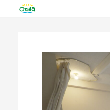
内
容
を
ス
キ
ッ
投
プ
稿
ナ
ビ
ゲ
ー
シ
ョ
ン