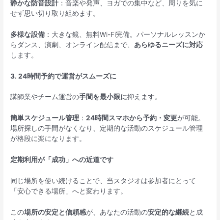
静かな防音設計
：音楽や発声、ヨガでの集中など、周りを気に
せず思い切り取り組めます。
多様な設備
：大きな鏡、無料Wi-Fi完備。パーソナルレッスンか
らダンス、演劇、オンライン配信まで、
あらゆるニーズに対応
します。
3. 24時間予約で運営がスムーズに
講師業やチーム運営の
手間を最小限に
抑えます。
簡単スケジュール管理
：
24時間スマホから予約・変更
が可能。
場所探しの手間がなくなり、定期的な活動のスケジュール管理
が格段に楽になります。
定期利用が「成功」への近道です
同じ場所を使い続けることで、当スタジオは参加者にとって
「安心できる場所」へと変わります。
この
場所の安定と信頼感
が、あなたの活動の
安定的な継続
と成