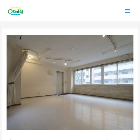
内
Main
容
を
Men
ス
投
キ
稿
ッ
ナ
プ
ビ
ゲ
ー
シ
ョ
ン