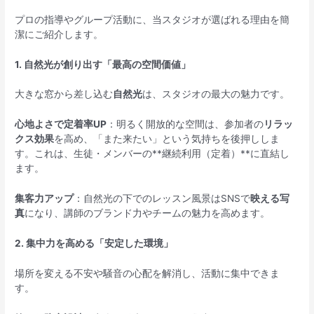
プロの指導やグループ活動に、当スタジオが選ばれる理由を簡
潔にご紹介します。
1. 自然光が創り出す「最高の空間価値」
大きな窓から差し込む
自然光
は、スタジオの最大の魅力です。
心地よさで定着率UP
：明るく開放的な空間は、参加者の
リラッ
クス効果
を高め、「また来たい」という気持ちを後押ししま
す。これは、生徒・メンバーの**継続利用（定着）**に直結し
ます。
集客力アップ
：自然光の下でのレッスン風景はSNSで
映える写
真
になり、講師のブランド力やチームの魅力を高めます。
2. 集中力を高める「安定した環境」
場所を変える不安や騒音の心配を解消し、活動に集中できま
す。