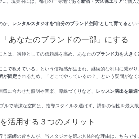
ク…。現実的には、都心の一等地である
新宿・大久保エリア
で個人
のが、
レンタルスタジオを“自分のブランド空間”として育てる
とい
を「あなたのブランドの一部」にする
ことは、講師としての信頼感を高め、あなたの
ブランド力を大きく
ここで教えている」という信頼感が生まれ、継続的な利用に繋がり
所が固定
されるため、「どこでやっているの？」という疑問がなく
囲気に合わせた照明や音楽、導線づくりなど、
レッスン演出を最適
プルで清潔な空間は、指導スタイルを選ばず、講師の個性を最大
 大久保を活用する３つのメリット
行う講師の皆さんが、当スタジオを選ぶ具体的な理由はこちらです