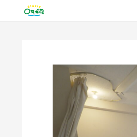
内
容
を
ス
キ
ッ
投
プ
稿
ナ
ビ
ゲ
ー
シ
ョ
ン