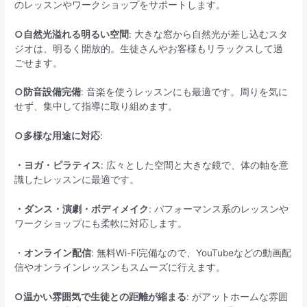
のレッスンやワークショップをサポートします。
○自然光溢れる明るい空間
: 大きな窓から自然光が差し込むスタ
ジオは、明るく開放的。生徒さんやお客様もリラックスして過
ごせます。
○防音設備完備
: 音楽を使うレッスンにも最適です。周りを気に
せず、集中して指導に取り組めます。
○多様な用途に対応
:
・ヨガ・ピラティス
: 広々とした空間と大きな鏡で、体の軸を意
識したレッスンに最適です。
・ダンス・演劇・ボディメイク
: パフォーマンス系のレッスンや
ワークショップにも柔軟に対応します。
・
オンライン配信
: 無料Wi-Fi完備なので、YouTubeなどの動画配
信やオンラインレッスンもスムーズに行えます。
○温かい雰囲気で生徒との距離が縮まる
: がアットホームな雰囲