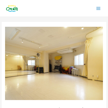
内
Main
容
を
Men
ス
投
キ
稿
ッ
ナ
プ
ビ
ゲ
ー
シ
ョ
ン