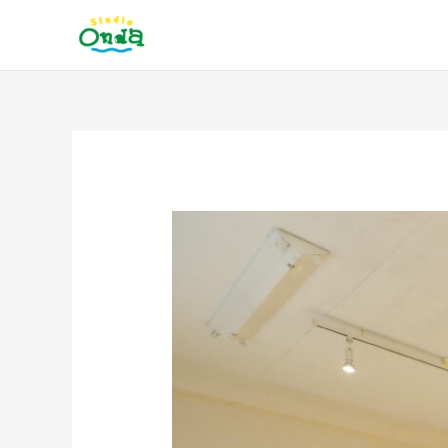
内
容
を
ス
キ
ッ
投
プ
稿
ナ
ビ
ゲ
ー
シ
ョ
ン