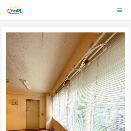
内
Main
容
を
Men
ス
投
キ
稿
ッ
ナ
プ
ビ
ゲ
ー
シ
ョ
ン