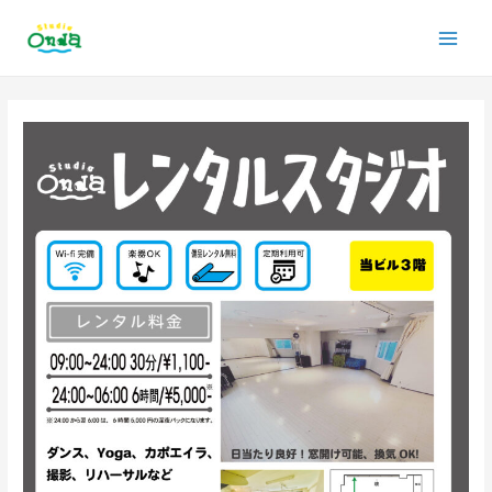
内
Main
容
を
Men
ス
投
キ
稿
ッ
ナ
プ
ビ
ゲ
ー
シ
ョ
ン