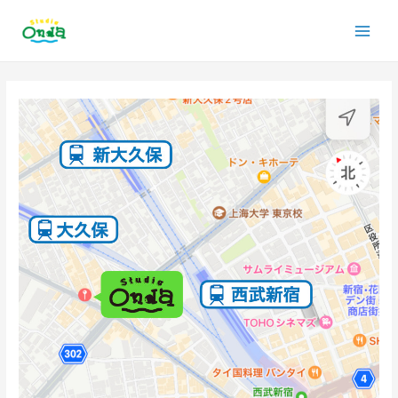
内
Main
容
を
Men
ス
投
キ
稿
ッ
ナ
プ
ビ
ゲ
ー
シ
ョ
ン