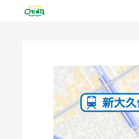
内
容
を
ス
キ
ッ
投
プ
稿
ナ
ビ
ゲ
ー
シ
ョ
ン