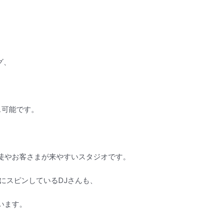
グ、
ス可能です。
徒やお客さまが来やすいスタジオです。
的にスピンしているDJさんも、
います。