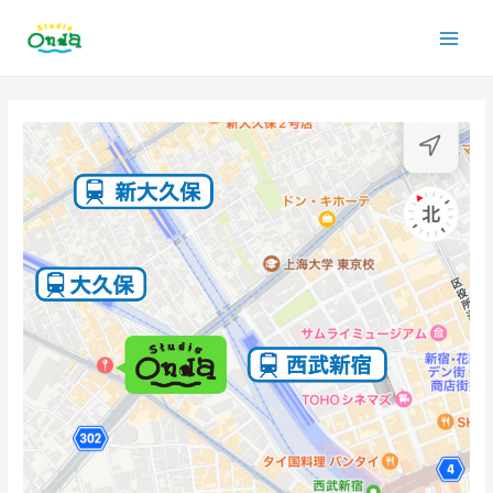
内
Main
容
を
Men
ス
投
キ
稿
ッ
ナ
プ
ビ
ゲ
ー
シ
ョ
ン