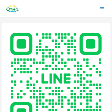
内
Main
容
を
Men
ス
投
キ
稿
ッ
ナ
プ
ビ
ゲ
ー
シ
ョ
ン