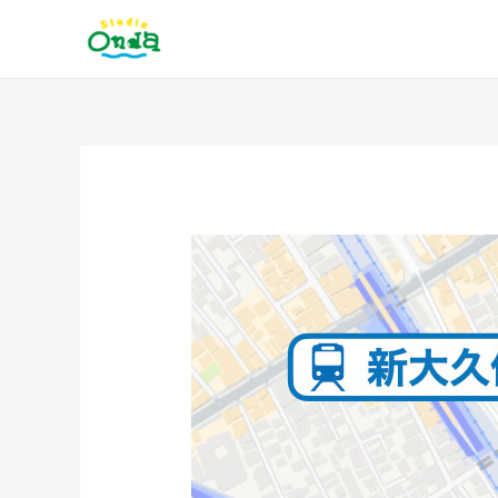
内
容
を
ス
キ
ッ
投
プ
稿
ナ
ビ
ゲ
ー
シ
ョ
ン