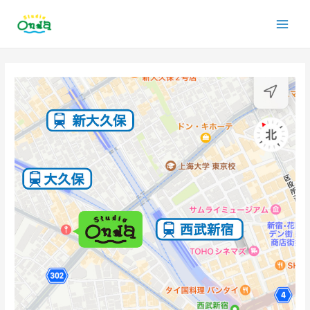
内
Main
容
を
Men
ス
投
キ
稿
ッ
ナ
プ
ビ
ゲ
ー
シ
ョ
ン