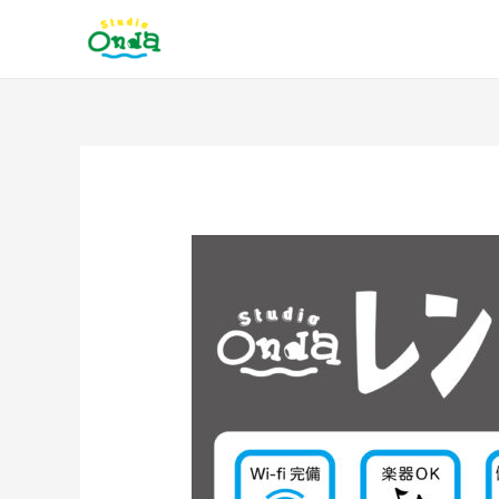
内
容
を
ス
キ
ッ
投
プ
稿
ナ
ビ
ゲ
ー
シ
ョ
ン