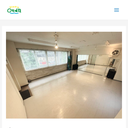
内
Main
容
を
Men
ス
投
キ
稿
ッ
ナ
プ
ビ
ゲ
ー
シ
ョ
ン