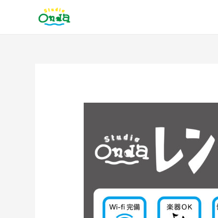
内
容
を
ス
キ
ッ
投
プ
稿
ナ
ビ
ゲ
ー
シ
ョ
ン