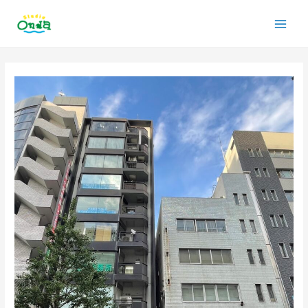
内
Main
容
を
Men
ス
投
キ
稿
ッ
ナ
プ
ビ
ゲ
ー
シ
ョ
ン