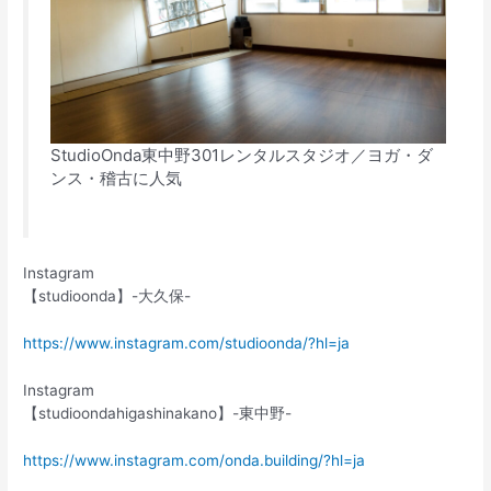
StudioOnda東中野301レンタルスタジオ／ヨガ・ダ
ンス・稽古に人気
Instagram
【studioonda】-大久保-
https://www.instagram.com/studioonda/?hl=ja
Instagram
【studioondahigashinakano】-東中野-
https://www.instagram.com/onda.building/?hl=ja