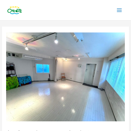
内
Main
容
を
Men
ス
投
キ
稿
ッ
ナ
プ
ビ
ゲ
ー
シ
ョ
ン