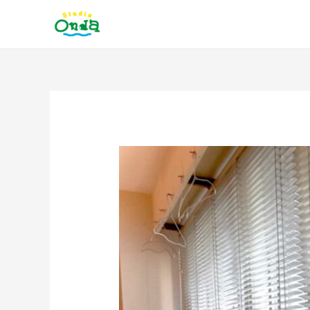
内
容
を
ス
キ
ッ
投
プ
稿
ナ
ビ
ゲ
ー
シ
ョ
ン