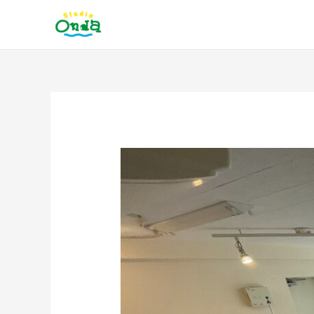
内
容
を
ス
キ
ッ
投
プ
稿
ナ
ビ
ゲ
ー
シ
ョ
ン