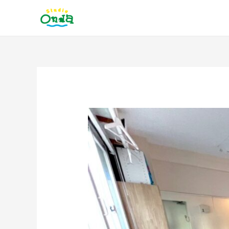
内
容
を
ス
キ
ッ
投
プ
稿
ナ
ビ
ゲ
ー
シ
ョ
ン