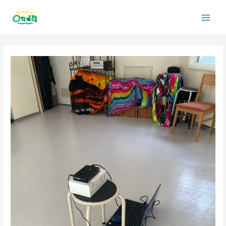
内
Main
容
を
Men
ス
投
キ
稿
ッ
ナ
プ
ビ
ゲ
ー
シ
ョ
ン