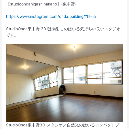
【studioondahigashinakano】-東中野-
https://www.instagram.com/onda.building/?hl=ja
StudioOnda東中野 301は陽射しのはいる気持ちの良いスタジオ
です。
StudioOnda東中野301スタジオ／自然光のはいるコンパクトプ