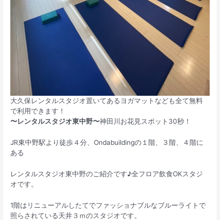
大久保レンタルスタジオ置いてあるヨガマットなども全て無料
で利用できます！
〜レンタルスタジオ東中野〜
神田川お花見スポット30秒！
JR東中野駅より徒歩４分、Ondabuildingの１階、３階、４階に
ある
レンタルスタジオ東中野のご紹介です♪全フロア飲食OKスタジ
オです。
1階はリニューアルしたてでファッショナブルなブルーライトで
照らされている天井３ｍのスタジオです。