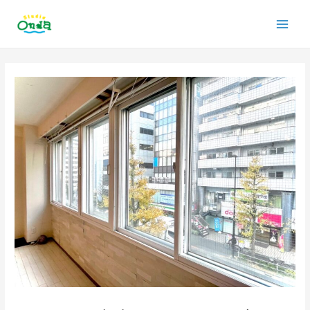
内
Main
容
を
Men
ス
投
キ
稿
ッ
ナ
プ
ビ
ゲ
ー
シ
ョ
ン