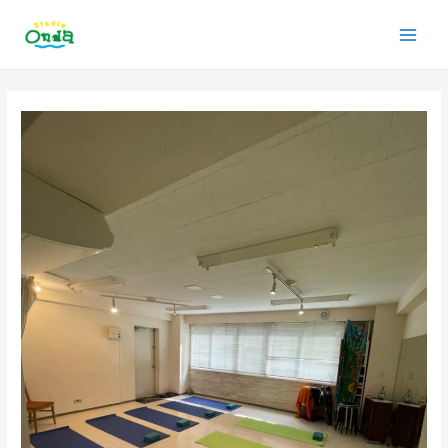
内
Main
容
を
Men
ス
投
キ
稿
ッ
ナ
プ
ビ
ゲ
ー
シ
ョ
ン